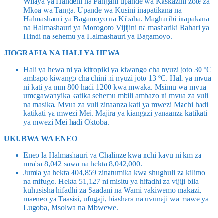
Wilaya ya Handeni na Pangani upande wa Kaskazini zote za
Mkoa wa Tanga. Upande wa Kusini inapatikana na
Halmashauri ya Bagamoyo na Kibaha. Magharibi inapakana
na Halmashauri ya Morogoro Vijijini na mashariki Bahari ya
Hindi na sehemu ya Halmashauri ya Bagamoyo.
JIOGRAFIA NA HALI YA HEWA
Hali ya hewa ni ya kitropiki ya kiwango cha nyuzi joto 30 ºC
ambapo kiwango cha chini ni nyuzi joto 13 ºC. Hali ya mvua
ni kati ya mm 800 hadi 1200 kwa mwaka. Msimu wa mvua
umegawanyika katika sehemu mbili ambazo ni mvua za vuli
na masika. Mvua za vuli zinaanza kati ya mwezi Machi hadi
katikati ya mwezi Mei. Majira ya kiangazi yanaanza katikati
ya mwezi Mei hadi Oktoba.
UKUBWA WA ENEO
Eneo la Halmashauri ya Chalinze kwa nchi kavu ni km za
mraba 8,042 sawa na hekta 8,042,000.
Jumla ya hekta 404,859 zinatumika kwa shughuli za kilimo
na mifugo. Hekta 51,127 ni misitu ya hifadhi za vijiji bila
kuhusisha hifadhi za Saadani na Wami yakiwemo makazi,
maeneo ya Taasisi, ufugaji, biashara na uvunaji wa mawe ya
Lugoba, Msolwa na Mbwewe.