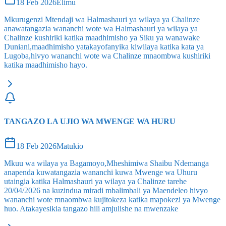
18 Feb 2026
Elimu
Mkurugenzi Mtendaji wa Halmashauri ya wilaya ya Chalinze
anawatangazia wananchi wote wa Halmashauri ya wilaya ya
Chalinze kushiriki katika maadhimisho ya Siku ya wanawake
Duniani,maadhimisho yatakayofanyika kiwilaya katika kata ya
Lugoba,hivyo wananchi wote wa Chalinze mnaombwa kushiriki
katika maadhimisho hayo.
TANGAZO LA UJIO WA MWENGE WA HURU
18 Feb 2026
Matukio
Mkuu wa wilaya ya Bagamoyo,Mheshimiwa Shaibu Ndemanga
anapenda kuwatangazia wananchi kuwa Mwenge wa Uhuru
utaingia katika Halmashauri ya wilaya ya Chalinze tarehe
20/04/2026 na kuzindua miradi mbalimbali ya Maendeleo hivyo
wananchi wote mnaombwa kujitokeza katika mapokezi ya Mwenge
huo. Atakayesikia tangazo hili amjulishe na mwenzake