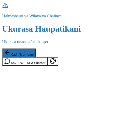
Halmashauri ya Wilaya ya Chalinze
Ukurasa Haupatikani
Ukurasa unaoutafuta haupo.
Rudi Nyumbani
Ask GWF AI Assistant